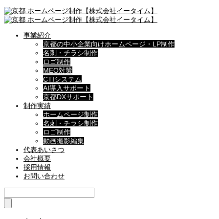
事業紹介
京都の中小企業向けホームページ・LP制作
名刺・チラシ制作
ロゴ制作
MEO対策
CTIシステム
AI導入サポート
京都DXサポート
制作実績
ホームページ制作
名刺・チラシ制作
ロゴ制作
動画撮影編集
代表あいさつ
会社概要
採用情報
お問い合わせ