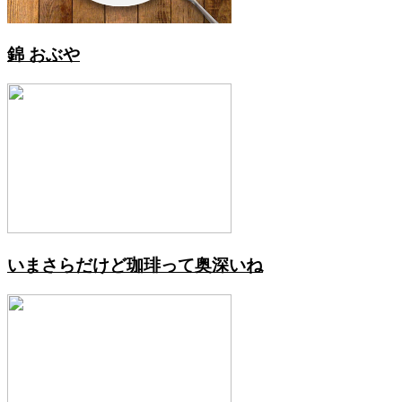
錦 おぶや
いまさらだけど珈琲って奥深いね