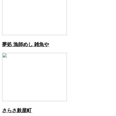
夢処 漁師めし 雑魚や
さらさ麸屋町