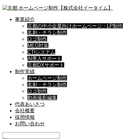
事業紹介
京都の中小企業向けホームページ・LP制作
名刺・チラシ制作
ロゴ制作
MEO対策
CTIシステム
AI導入サポート
京都DXサポート
制作実績
ホームページ制作
名刺・チラシ制作
ロゴ制作
動画撮影編集
代表あいさつ
会社概要
採用情報
お問い合わせ