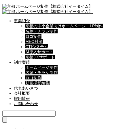
事業紹介
京都の中小企業向けホームページ・LP制作
名刺・チラシ制作
ロゴ制作
MEO対策
CTIシステム
AI導入サポート
京都DXサポート
制作実績
ホームページ制作
名刺・チラシ制作
ロゴ制作
動画撮影編集
代表あいさつ
会社概要
採用情報
お問い合わせ