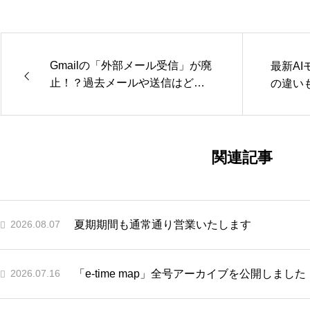
Gmailの「外部メール受信」が廃
最新A
止！？過去メールや送信はどう
の違い
なる？調べてみた
関連記事
2026.08.07
夏期期間も通常通り営業いたします
2026.07.16
「e-time map」全号アーカイブを公開しました