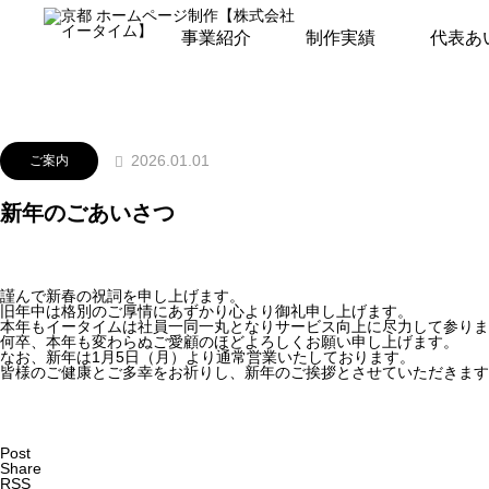
お知らせ
ご案内
新年のごあいさつ
事業紹介
制作実績
代表あ
2026.01.01
ご案内
新年のごあいさつ
謹んで新春の祝詞を申し上げます。
旧年中は格別のご厚情にあずかり心より御礼申し上げます。
本年もイータイムは社員一同一丸となりサービス向上に尽力して参りま
何卒、本年も変わらぬご愛顧のほどよろしくお願い申し上げます。
なお、新年は1月5日（月）より通常営業いたしております。
皆様のご健康とご多幸をお祈りし、新年のご挨拶とさせていただきます
Post
Share
RSS