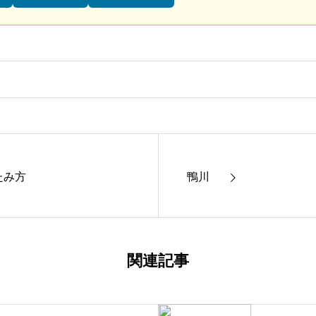
たみ方
鴨川
関連記事