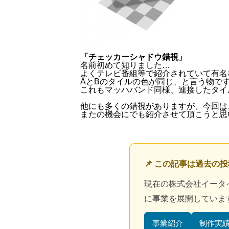
「チェッカーシャドウ錯視」
名前初めて知りました…
よくテレビ番組等で紹介されていて有名
AとBのタイルの色が同じ、と言う物で
これもマッハバンド同様、連接したタイ
他にも多くの錯視がありますが、今回は
またの機会にでも紹介させて頂こうと思
📌 この記事は過去の
現在の株式会社イータ
に事業を展開していま
事業紹介
制作実