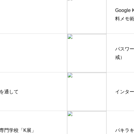
Goog
料メモ術
パスワ
戒）
を通して
インタ
専門学校「K展」
パキラ