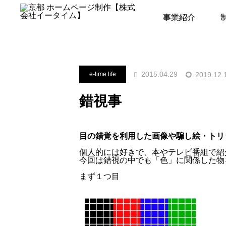
コラム
e-time life
錯視事
事業紹介
2015.04.29
2019.12.
e-time life
錯視事
目の錯覚を利用した画像や騙し絵・トリ
個人的には好きで、本やテレビ番組で紹
今回は錯視の中でも「色」に関係した物
まず１つ目